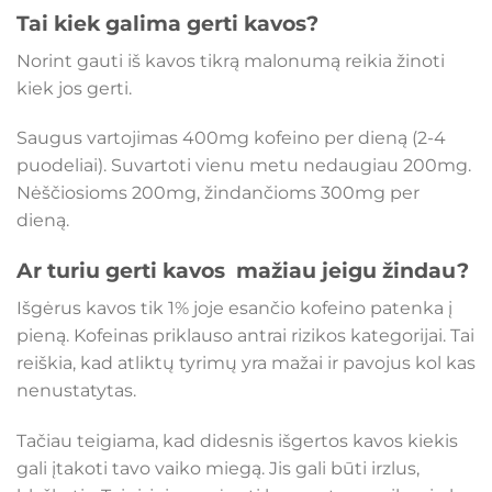
Tai kiek galima gerti kavos?
Norint gauti iš kavos tikrą malonumą reikia žinoti
kiek jos gerti.
Saugus vartojimas 400mg kofeino per dieną (2-4
puodeliai). Suvartoti vienu metu nedaugiau 200mg.
Nėščiosioms 200mg, žindančioms 300mg per
dieną.
Ar turiu gerti kavos mažiau jeigu žindau?
Išgėrus kavos tik 1% joje esančio kofeino patenka į
pieną. Kofeinas priklauso antrai rizikos kategorijai. Tai
reiškia, kad atliktų tyrimų yra mažai ir pavojus kol kas
nenustatytas.
Tačiau teigiama, kad didesnis išgertos kavos kiekis
gali įtakoti tavo vaiko miegą. Jis gali būti irzlus,