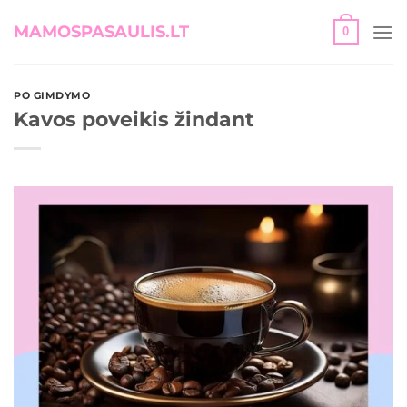
Skip
MAMOSPASAULIS.LT
0
to
content
PO GIMDYMO
Kavos poveikis žindant