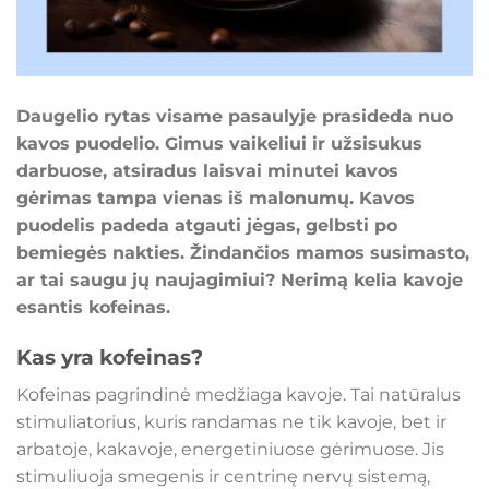
Daugelio rytas visame pasaulyje prasideda nuo
kavos puodelio. Gimus vaikeliui ir užsisukus
darbuose, atsiradus laisvai minutei kavos
gėrimas tampa vienas iš malonumų. Kavos
puodelis padeda atgauti jėgas, gelbsti po
bemiegės nakties. Žindančios mamos susimasto,
ar tai saugu jų naujagimiui? Nerimą kelia kavoje
esantis kofeinas.
Kas yra kofeinas?
Kofeinas pagrindinė medžiaga kavoje. Tai natūralus
stimuliatorius, kuris randamas ne tik kavoje, bet ir
arbatoje, kakavoje, energetiniuose gėrimuose. Jis
stimuliuoja smegenis ir centrinę nervų sistemą,