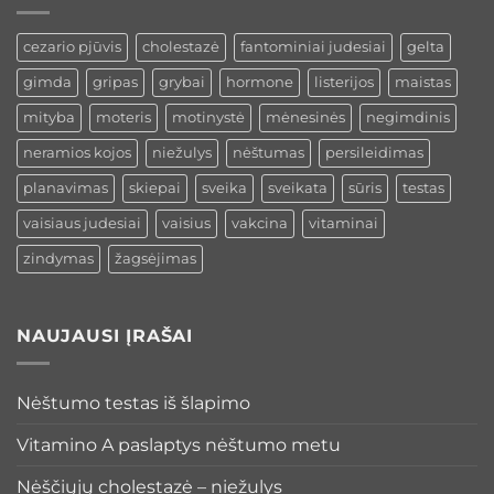
cezario pjūvis
cholestazė
fantominiai judesiai
gelta
gimda
gripas
grybai
hormone
listerijos
maistas
mityba
moteris
motinystė
mėnesinės
negimdinis
neramios kojos
niežulys
nėštumas
persileidimas
planavimas
skiepai
sveika
sveikata
sūris
testas
vaisiaus judesiai
vaisius
vakcina
vitaminai
zindymas
žagsėjimas
NAUJAUSI ĮRAŠAI
Nėštumo testas iš šlapimo
Vitamino A paslaptys nėštumo metu
Nėščiųjų cholestazė – niežulys