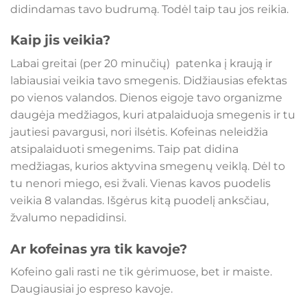
didindamas tavo budrumą. Todėl taip tau jos reikia.
Kaip jis veikia?
Labai greitai (per 20 minučių) patenka į kraują ir
labiausiai veikia tavo smegenis. Didžiausias efektas
po vienos valandos. Dienos eigoje tavo organizme
daugėja medžiagos, kuri atpalaiduoja smegenis ir tu
jautiesi pavargusi, nori ilsėtis. Kofeinas neleidžia
atsipalaiduoti smegenims. Taip pat didina
medžiagas, kurios aktyvina smegenų veiklą. Dėl to
tu nenori miego, esi žvali. Vienas kavos puodelis
veikia 8 valandas. Išgėrus kitą puodelį anksčiau,
žvalumo nepadidinsi.
Ar kofeinas yra tik kavoje?
Kofeino gali rasti ne tik gėrimuose, bet ir maiste.
Daugiausiai jo espreso kavoje.