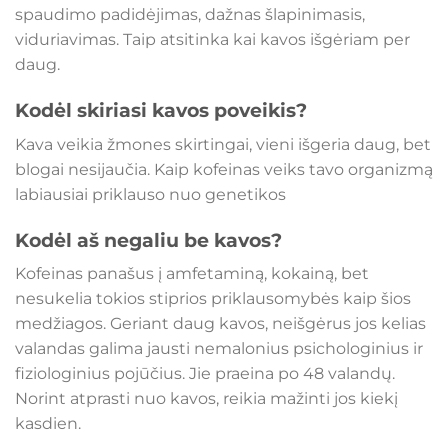
spaudimo padidėjimas, dažnas šlapinimasis,
viduriavimas. Taip atsitinka kai kavos išgėriam per
daug.
Kodėl skiriasi kavos poveikis?
Kava veikia žmones skirtingai, vieni išgeria daug, bet
blogai nesijaučia. Kaip kofeinas veiks tavo organizmą
labiausiai priklauso nuo genetikos
Kodėl aš negaliu be kavos?
Kofeinas panašus į amfetaminą, kokainą, bet
nesukelia tokios stiprios priklausomybės kaip šios
medžiagos. Geriant daug kavos, neišgėrus jos kelias
valandas galima jausti nemalonius psichologinius ir
fiziologinius pojūčius. Jie praeina po 48 valandų.
Norint atprasti nuo kavos, reikia mažinti jos kiekį
kasdien.