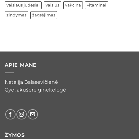
vaisiaus judesiai
vaisius
vakcina
vitaminai
zindymas
žagsėjimas
APIE MANE
Natalija Balasevičienė
Gyd. akušerė ginekologė
ŽYMOS