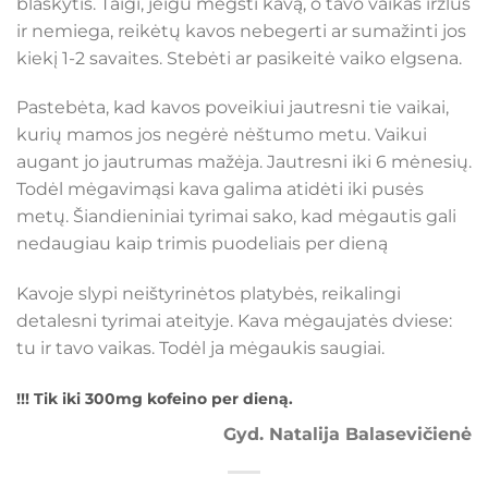
blaškytis. Taigi, jeigu mėgsti kavą, o tavo vaikas irzlus
ir nemiega, reikėtų kavos nebegerti ar sumažinti jos
kiekį 1-2 savaites. Stebėti ar pasikeitė vaiko elgsena.
Pastebėta, kad kavos poveikiui jautresni tie vaikai,
kurių mamos jos negėrė nėštumo metu. Vaikui
augant jo jautrumas mažėja. Jautresni iki 6 mėnesių.
Todėl mėgavimąsi kava galima atidėti iki pusės
metų. Šiandieniniai tyrimai sako, kad mėgautis gali
nedaugiau kaip trimis puodeliais per dieną
Kavoje slypi neištyrinėtos platybės, reikalingi
detalesni tyrimai ateityje. Kava mėgaujatės dviese:
tu ir tavo vaikas. Todėl ja mėgaukis saugiai.
!!!
Tik iki 300mg kofeino per dieną.
Gyd. Natalija Balasevičienė