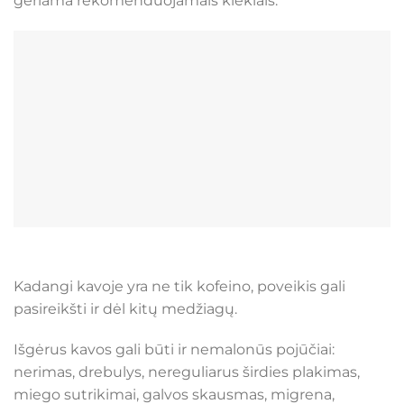
geriama rekomenduojamais kiekiais.
Kadangi kavoje yra ne tik kofeino, poveikis gali
pasireikšti ir dėl kitų medžiagų.
Išgėrus kavos gali būti ir nemalonūs pojūčiai:
nerimas, drebulys, nereguliarus širdies plakimas,
miego sutrikimai, galvos skausmas, migrena,