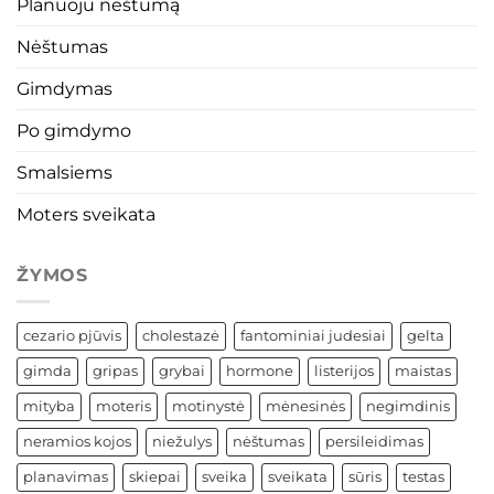
Planuoju nėštumą
Nėštumas
Gimdymas
Po gimdymo
Smalsiems
Moters sveikata
ŽYMOS
cezario pjūvis
cholestazė
fantominiai judesiai
gelta
gimda
gripas
grybai
hormone
listerijos
maistas
mityba
moteris
motinystė
mėnesinės
negimdinis
neramios kojos
niežulys
nėštumas
persileidimas
planavimas
skiepai
sveika
sveikata
sūris
testas