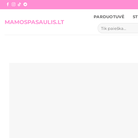
Skip
to
PARDUOTUVĖ
ST
content
MAMOSPASAULIS.LT
Ieškoti: