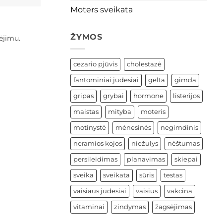
Moters sveikata
ŽYMOS
ėjimu.
cezario pjūvis
cholestazė
fantominiai judesiai
gelta
gimda
gripas
grybai
hormone
listerijos
maistas
mityba
moteris
motinystė
mėnesinės
negimdinis
neramios kojos
niežulys
nėštumas
persileidimas
planavimas
skiepai
sveika
sveikata
sūris
testas
vaisiaus judesiai
vaisius
vakcina
vitaminai
zindymas
žagsėjimas