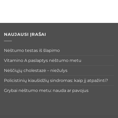
NAUJAUSI ĮRAŠAI
Nėštumo testas iš šlapimo
Vitamino A paslaptys nėštumo metu
Nėščiųjų cholestazė – niežulys
Policistinių kiaušidžių sindromas: kaip jį atpažinti?
Grybai nėštumo metu: nauda ar pavojus