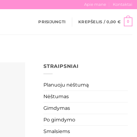
Apie mane
Kontaktai
0
PRISIJUNGTI
KREPŠELIS /
0,00
€
STRAIPSNIAI
Planuoju nėštumą
Nėštumas
Gimdymas
Po gimdymo
Smalsiems