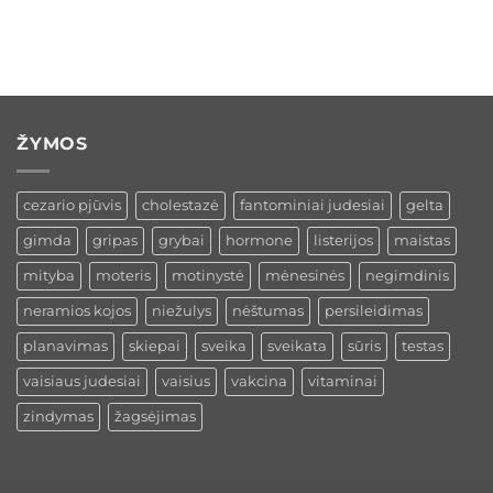
ŽYMOS
cezario pjūvis
cholestazė
fantominiai judesiai
gelta
gimda
gripas
grybai
hormone
listerijos
maistas
mityba
moteris
motinystė
mėnesinės
negimdinis
neramios kojos
niežulys
nėštumas
persileidimas
planavimas
skiepai
sveika
sveikata
sūris
testas
vaisiaus judesiai
vaisius
vakcina
vitaminai
zindymas
žagsėjimas