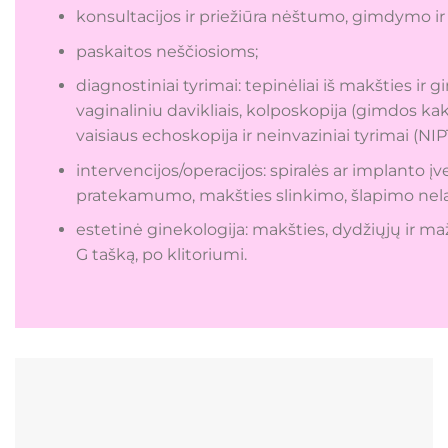
konsultacijos ir priežiūra nėštumo, gimdymo i
paskaitos neščiosioms;
diagnostiniai tyrimai: tepinėliai iš makšties ir 
vaginaliniu davikliais, kolposkopija (gimdos 
vaisiaus echoskopija ir neinvaziniai tyrimai (NIP
intervencijos/operacijos: spiralės ar implanto įv
pratekamumo, makšties slinkimo, šlapimo nelaik
estetinė ginekologija: makšties, dydžiųjų ir maž
G tašką, po klitoriumi.