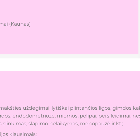
mai (Kaunas)
kšties uždegimai, lytiškai plintančios ligos, gimdos kakle
imdos, endodometriozė, miomos, polipai, persileidimai, 
s slinkimas, šlapimo nelaikymas, menopauzė ir kt.;
jos klausimais;