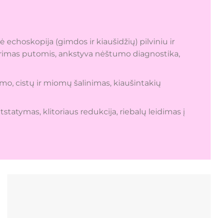
ė echoskopija (gimdos ir kiaušidžių) pilviniu ir
tyrimas putomis, ankstyva nėštumo diagnostika,
nimo, cistų ir miomų šalinimas, kiaušintakių
statymas, klitoriaus redukcija, riebalų leidimas į