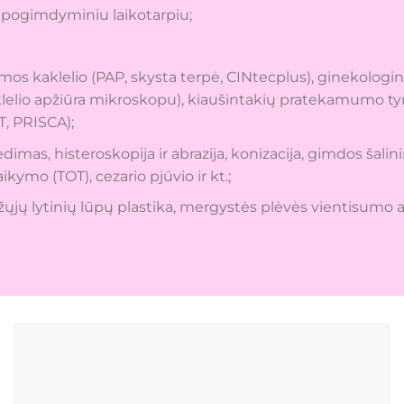
r pogimdyminiu laikotarpiu;
gimos kaklelio (PAP, skysta terpė, CINtecplus), ginekologin
kaklelio apžiūra mikroskopu), kiaušintakių pratekamumo 
T, PRISCA);
edimas, histeroskopija ir abrazija, konizacija, gimdos šali
ymo (TOT), cezario pjūvio ir kt.;
ųjų lytinių lūpų plastika, mergystės plėvės vientisumo at