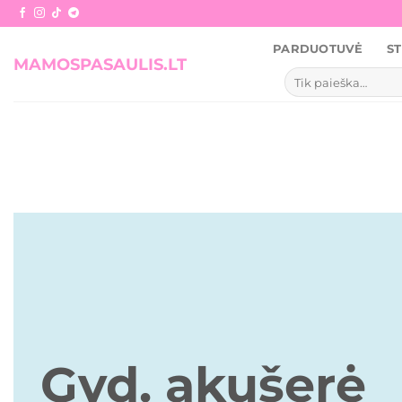
Skip
to
PARDUOTUVĖ
ST
content
MAMOSPASAULIS.LT
Ieškoti:
Gyd. akušerė