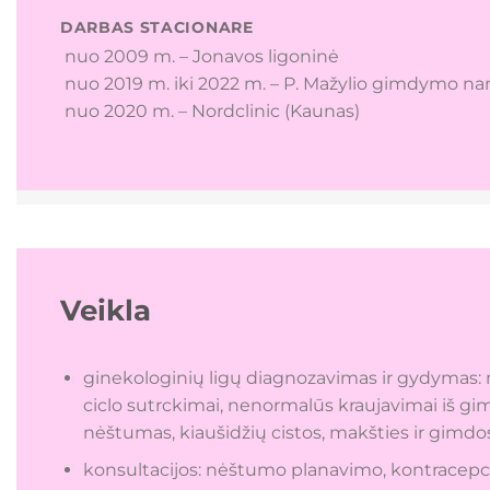
DARBAS STACIONARE
nuo 2009 m. – Jonavos ligoninė
nuo 2019 m. iki 2022 m. – P. Mažylio gimdymo na
nuo 2020 m. – Nordclinic (Kaunas)
Veikla
ginekologinių ligų diagnozavimas ir gydymas: ma
ciclo sutrckimai, nenormalūs kraujavimai iš g
nėštumas, kiaušidžių cistos, makšties ir gimdo
konsultacijos: nėštumo planavimo, kontracepci