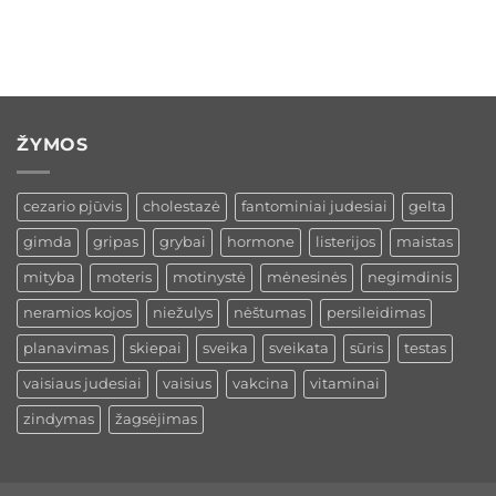
ŽYMOS
cezario pjūvis
cholestazė
fantominiai judesiai
gelta
gimda
gripas
grybai
hormone
listerijos
maistas
mityba
moteris
motinystė
mėnesinės
negimdinis
neramios kojos
niežulys
nėštumas
persileidimas
planavimas
skiepai
sveika
sveikata
sūris
testas
vaisiaus judesiai
vaisius
vakcina
vitaminai
zindymas
žagsėjimas