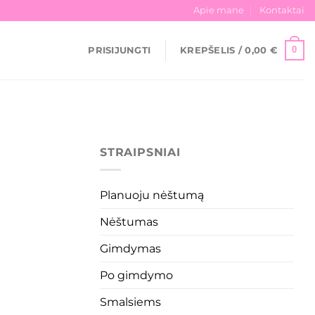
Apie mane
Kontaktai
0
PRISIJUNGTI
KREPŠELIS /
0,00
€
STRAIPSNIAI
Planuoju nėštumą
Nėštumas
Gimdymas
Po gimdymo
Smalsiems