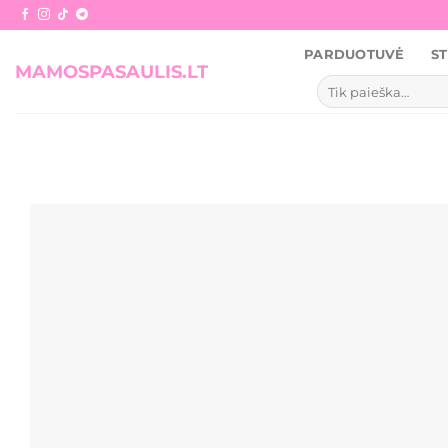
Skip
to
PARDUOTUVĖ
ST
content
MAMOSPASAULIS.LT
Ieškoti: