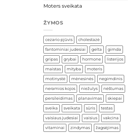
Moters sveikata
ŽYMOS
cezario pjūvis
cholestazė
fantominiai judesiai
gelta
gimda
gripas
grybai
hormone
listerijos
maistas
mityba
moteris
motinystė
mėnesinės
negimdinis
neramios kojos
niežulys
nėštumas
persileidimas
planavimas
skiepai
sveika
sveikata
sūris
testas
vaisiaus judesiai
vaisius
vakcina
vitaminai
zindymas
žagsėjimas