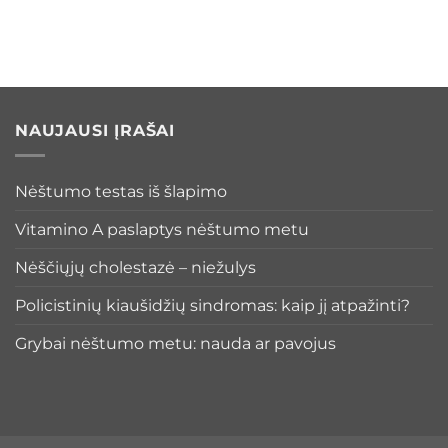
NAUJAUSI ĮRAŠAI
Nėštumo testas iš šlapimo
Vitamino A paslaptys nėštumo metu
Nėščiųjų cholestazė – niežulys
Policistinių kiaušidžių sindromas: kaip jį atpažinti?
Grybai nėštumo metu: nauda ar pavojus